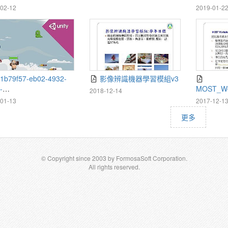
AndGames
22_2019
02-12
2019-01-2
影像辨識機器學習模組v3
-
MOST_Wo
2018-12-14
001ccb06}_Unity_Curri
erative_A
01-13
2017-12-1
r_Framework_Sept_20
ks_相關 
更多
-min-v2
© Copyright since 2003 by FormosaSoft Corporation.
All rights reserved.