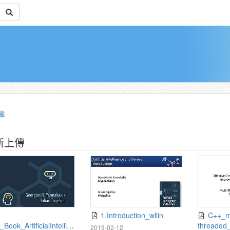
庫
新上傳
1.Introduction_wllin
C++_multi-
Book_ArtificialIntellige
threaded
2019-02-12