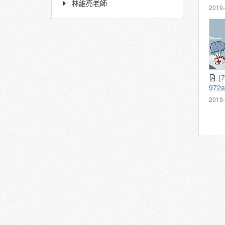
林維亮老師
nce
2019-
{71b79f57-eb02-4932-
972a
3c1d
2019-
cula
18_2