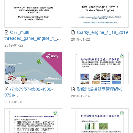
C++_multi-
sparky_engine_1_16_2019
threaded_game_engine_1_22
2019-01-22
_2019
2019-01-22
{71b79f57-eb02-4932-
影像辨識機器學習模組v3
972a-
2018-12-14
3c1d001ccb06}_Unity_Curricu
2019-01-13
lar_Framework_Sept_2018_2-
min-v2